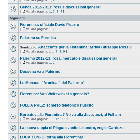
[
Vai alla pagina:
1
,
2
]
Genoa 2012-2013: rosa e discussioni generali
[
Vai alla pagina:
1
,
2
,
3
,
4
]
Argomenti
Fiorentina: ufficiale David Pizarro
[
Vai alla pagina:
1
,
2
]
Palermo su Formica
Attaccante per la Fiorentina: arriva Giuseppe Rossi?
Sondaggio:
[
Vai alla pagina:
1
...
7
,
8
,
9
]
Palermo 2012-13: rosa, mercato e discussioni generali
[
Vai alla pagina:
1
,
2
]
Dossena va a Palermo
Lo Monaco: "Aronica è del Palermo"
Fiorentina: Van Wolfswinkel a gennaio?
FOLLIA PREZ: scherzo telefonico riuscito
Berbatov alla Fiorentina? No va alla Juve, anzi, al Fulham
[
Vai alla pagina:
1
...
16
,
17
,
18
]
La nuova utopia di Pingu: svanito Lisandro, voglio Cardozo!
LUCA TONI(O) torna alla Fiorentina!