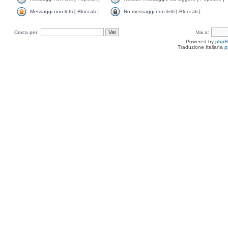
Messaggi non letti [ Bloccati ]
No messaggi non letti [ Bloccati ]
Cerca per:
Vai a:
Powered by
php
Traduzione Italiana
p