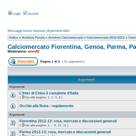
Login
Iscriviti
Messaggi senza risposta
|
Argomenti attivi
Indice
»
Archivio Forum
»
Archivio Calciomercato
»
Calciomercato 2012-2013
»
Calc
Calciomercato Fiorentina, Genoa, Parma, P
Moderatore:
arres82
Pagina
1
di
3
[ 41 argomenti ]
Argomenti
Argomenti
L'Inter di Chivu è campione d'Italia
[
Vai alla pagina:
1
,
2
,
3
,
4
]
Occhio alla firma : regolamento
Argomenti
Fiorentina 2012-13: rosa, mercato e discussioni generali
[
Vai alla pagina:
1
...
9
,
10
,
11
]
Parma 2012-13: rosa, mercato e discussioni generali