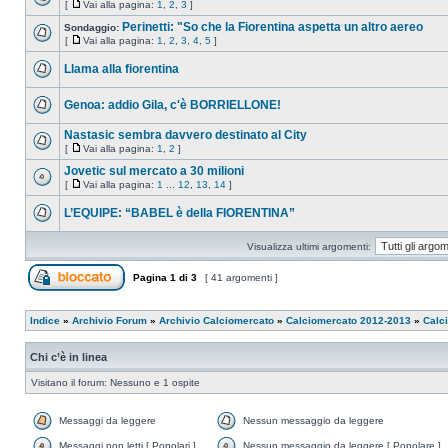
[
Vai alla pagina:
1
,
2
,
3
]
Perinetti: "So che la Fiorentina aspetta un altro aereo
Sondaggio:
[
Vai alla pagina:
1
,
2
,
3
,
4
,
5
]
Llama alla fiorentina
Genoa: addio Gila, c'è BORRIELLONE!
Nastasic sembra davvero destinato al City
[
Vai alla pagina:
1
,
2
]
Jovetic sul mercato a 30 milioni
[
Vai alla pagina:
1
...
12
,
13
,
14
]
L’EQUIPE: “BABEL è della FIORENTINA”
Visualizza ultimi argomenti:
Pagina
1
di
3
[ 41 argomenti ]
Indice
»
Archivio Forum
»
Archivio Calciomercato
»
Calciomercato 2012-2013
»
Calc
Chi c’è in linea
Visitano il forum: Nessuno e 1 ospite
Messaggi da leggere
Nessun messaggio da leggere
Messaggi non letti [ Popolari ]
Nessun messaggio da leggere [ Popolare ]