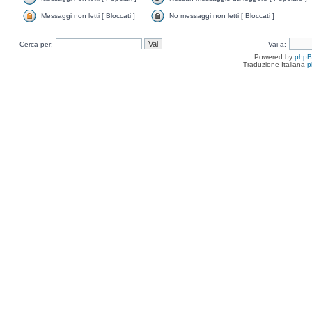
Messaggi non letti [ Bloccati ]
No messaggi non letti [ Bloccati ]
Cerca per:
Vai a:
Powered by
php
Traduzione Italiana
p