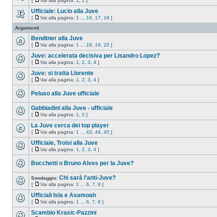
[
Vai alla pagina:
1
,
2
]
Ufficiale: Lucio alla Juve
[
Vai alla pagina:
1
...
16
,
17
,
18
]
Argomenti
Bendtner alla Juve
[
Vai alla pagina:
1
...
18
,
19
,
20
]
Juve: accelerata decisiva per Lisandro Lopez?
[
Vai alla pagina:
1
,
2
,
3
,
4
]
Juve: si tratta Llorente
[
Vai alla pagina:
1
,
2
,
3
,
4
]
Peluso alla Juve ufficiale
Gabbiadini alla Juve - ufficiale
[
Vai alla pagina:
1
,
2
]
La Juve cerca dei top player
[
Vai alla pagina:
1
...
43
,
44
,
45
]
Ufficiale, Troisi alla Juve
[
Vai alla pagina:
1
,
2
,
3
,
4
]
Bocchetti o Bruno Alves per la Juve?
Chi sarà l'anti-Juve?
Sondaggio:
[
Vai alla pagina:
1
...
6
,
7
,
8
]
Ufficiali Isla e Asamoah
[
Vai alla pagina:
1
...
6
,
7
,
8
]
Scambio Krasic-Pazzini