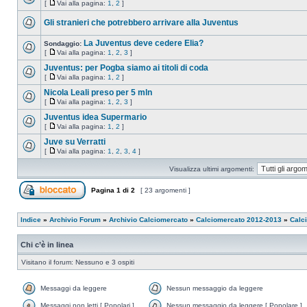
[
Vai alla pagina:
1
,
2
]
Gli stranieri che potrebbero arrivare alla Juventus
La Juventus deve cedere Elia?
Sondaggio:
[
Vai alla pagina:
1
,
2
,
3
]
Juventus: per Pogba siamo ai titoli di coda
[
Vai alla pagina:
1
,
2
]
Nicola Leali preso per 5 mln
[
Vai alla pagina:
1
,
2
,
3
]
Juventus idea Supermario
[
Vai alla pagina:
1
,
2
]
Juve su Verratti
[
Vai alla pagina:
1
,
2
,
3
,
4
]
Visualizza ultimi argomenti:
Pagina
1
di
2
[ 23 argomenti ]
Indice
»
Archivio Forum
»
Archivio Calciomercato
»
Calciomercato 2012-2013
»
Calc
Chi c’è in linea
Visitano il forum: Nessuno e 3 ospiti
Messaggi da leggere
Nessun messaggio da leggere
Messaggi non letti [ Popolari ]
Nessun messaggio da leggere [ Popolare ]