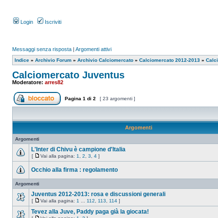
Login
Iscriviti
Messaggi senza risposta
|
Argomenti attivi
Indice
»
Archivio Forum
»
Archivio Calciomercato
»
Calciomercato 2012-2013
»
Calc
Calciomercato Juventus
Moderatore:
arres82
Pagina
1
di
2
[ 23 argomenti ]
Argomenti
Argomenti
L'Inter di Chivu è campione d'Italia
[
Vai alla pagina:
1
,
2
,
3
,
4
]
Occhio alla firma : regolamento
Argomenti
Juventus 2012-2013: rosa e discussioni generali
[
Vai alla pagina:
1
...
112
,
113
,
114
]
Tevez alla Juve, Paddy paga già la giocata!