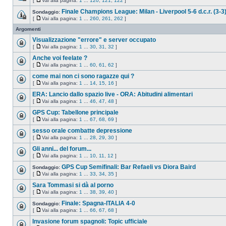
[
Vai alla pagina:
1
...
120
,
121
,
122
]
Finale Champions League: Milan - Liverpool 5-6 d.c.r. (3-3
Sondaggio:
[
Vai alla pagina:
1
...
260
,
261
,
262
]
Argomenti
Visualizzazione "errore" e server occupato
[
Vai alla pagina:
1
...
30
,
31
,
32
]
Anche voi feelate ?
[
Vai alla pagina:
1
...
60
,
61
,
62
]
come mai non ci sono ragazze qui ?
[
Vai alla pagina:
1
...
14
,
15
,
16
]
ERA: Lancio dallo spazio live - ORA: Abitudini alimentari
[
Vai alla pagina:
1
...
46
,
47
,
48
]
GPS Cup: Tabellone principale
[
Vai alla pagina:
1
...
67
,
68
,
69
]
sesso orale combatte depressione
[
Vai alla pagina:
1
...
28
,
29
,
30
]
Gli anni... del forum...
[
Vai alla pagina:
1
...
10
,
11
,
12
]
GPS Cup Semifinali: Bar Refaeli vs Diora Baird
Sondaggio:
[
Vai alla pagina:
1
...
33
,
34
,
35
]
Sara Tommasi si dà al porno
[
Vai alla pagina:
1
...
38
,
39
,
40
]
Finale: Spagna-ITALIA 4-0
Sondaggio:
[
Vai alla pagina:
1
...
66
,
67
,
68
]
Invasione forum spagnoli: Topic ufficiale