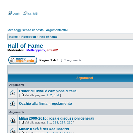
Login
Iscriviti
Messaggi senza risposta
|
Argomenti attivi
Indice
»
Reception
»
Hall of Fame
Hall of Fame
Moderatori:
Molleggiato
,
arres82
Pagina
1
di
3
[ 52 argomenti ]
Argomenti
Argomenti
L'Inter di Chivu è campione d'Italia
[
Vai alla pagina:
1
,
2
,
3
,
4
]
Occhio alla firma : regolamento
Argomenti
Milan 2009-2010: rosa e discussioni generali
[
Vai alla pagina:
1
...
213
,
214
,
215
]
Milan: Kakà è del Real Madrid