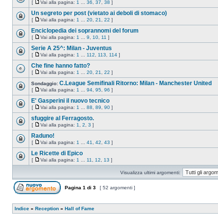
[
Vai alla pagina:
1
...
36
,
37
,
38
]
Un segreto per post (vietato ai deboli di stomaco)
[
Vai alla pagina:
1
...
20
,
21
,
22
]
Enciclopedia dei soprannomi del forum
[
Vai alla pagina:
1
...
9
,
10
,
11
]
Serie A 25^: Milan - Juventus
[
Vai alla pagina:
1
...
112
,
113
,
114
]
Che fine hanno fatto?
[
Vai alla pagina:
1
...
20
,
21
,
22
]
C.League Semifinali Ritorno: Milan - Manchester United
Sondaggio:
[
Vai alla pagina:
1
...
94
,
95
,
96
]
E' Gasperini il nuovo tecnico
[
Vai alla pagina:
1
...
88
,
89
,
90
]
sfuggire al Ferragosto.
[
Vai alla pagina:
1
,
2
,
3
]
Raduno!
[
Vai alla pagina:
1
...
41
,
42
,
43
]
Le Ricette di Epico
[
Vai alla pagina:
1
...
11
,
12
,
13
]
Visualizza ultimi argomenti:
Pagina
1
di
3
[ 52 argomenti ]
Indice
»
Reception
»
Hall of Fame