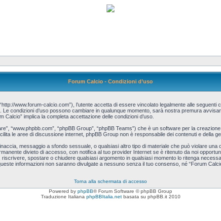
Forum Calcio - Condizioni d’uso
http://www.forum-calcio.com”), l’utente accetta di essere vincolato legalmente alle seguenti co
cio”. Le condizioni d’uso possono cambiare in qualunque momento, sarà nostra premura avvisart
m Calcio” implica la completa accettazione delle condizioni d’uso.
tware”, “www.phpbb.com”, “phpBB Group”, “phpBB Teams”) che è un software per la creazione d
acilita le aree di discussione internet, phpBB Group non è responsabile dei contenuti e della ge
, minaccia, messaggio a sfondo sessuale, o qualsiasi altro tipo di materiale che può violare una
manente divieto di accesso, con notifica al tuo provider Internet se è ritenuto da noi opportuno.
re, riscrivere, spostare o chiudere qualsiasi argomento in qualsiasi momento lo ritenga necessa
queste informazioni non saranno divulgate a nessuno senza il tuo consenso, né “Forum Calcio”
Torna alla schermata di accesso
Powered by
phpBB
® Forum Software © phpBB Group
Traduzione Italiana
phpBBItalia.net
basata su phpBB.it 2010