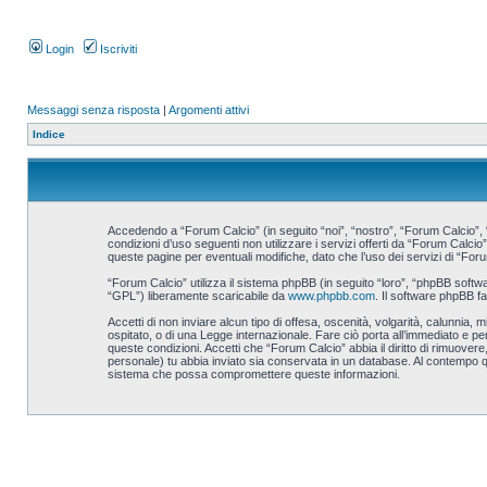
Login
Iscriviti
Messaggi senza risposta
|
Argomenti attivi
Indice
Accedendo a “Forum Calcio” (in seguito “noi”, “nostro”, “Forum Calcio”, “
condizioni d’uso seguenti non utilizzare i servizi offerti da “Forum Cal
queste pagine per eventuali modifiche, dato che l’uso dei servizi di “Foru
“Forum Calcio” utilizza il sistema phpBB (in seguito “loro”, “phpBB sof
“GPL”) liberamente scaricabile da
www.phpbb.com
. Il software phpBB f
Accetti di non inviare alcun tipo di offesa, oscenità, volgarità, calunnia
ospitato, o di una Legge internazionale. Fare ciò porta all’immediato e per
queste condizioni. Accetti che “Forum Calcio” abbia il diritto di rimuove
personale) tu abbia inviato sia conservata in un database. Al contempo 
sistema che possa compromettere queste informazioni.