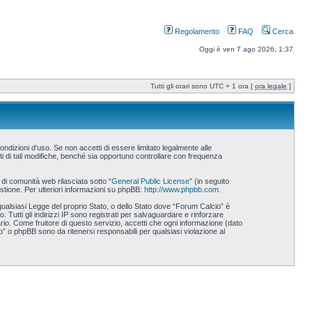
Regolamento
FAQ
Cerca
Oggi è ven 7 ago 2026, 1:37
Tutti gli orari sono UTC + 1 ora [
ora legale
]
ndizioni d’uso. Se non accetti di essere limitato legalmente alle
i di tali modifiche, benché sia opportuno controllare con frequenza
i comunità web rilasciata sotto “
General Public License
” (in seguito
stione. Per ulteriori informazioni su phpBB:
http://www.phpbb.com
.
 qualsiasi Legge del proprio Stato, o dello Stato dove “Forum Calcio” è
 Tutti gli indirizzi IP sono registrati per salvaguardare e rinforzare
rio. Come fruitore di questo servizio, accetti che ogni informazione (dato
 o phpBB sono da ritenersi responsabili per qualsiasi violazione al