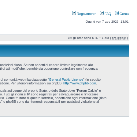
Regolamento
FAQ
Cerca
Oggi è ven 7 ago 2026, 13:01
Tutti gli orari sono UTC + 1 ora [
ora legale
]
ndizioni d’uso. Se non accetti di essere limitato legalmente alle
i di tali modifiche, benché sia opportuno controllare con frequenza
i comunità web rilasciata sotto “
General Public License
” (in seguito
stione. Per ulteriori informazioni su phpBB:
http://www.phpbb.com
.
 qualsiasi Legge del proprio Stato, o dello Stato dove “Forum Calcio” è
 Tutti gli indirizzi IP sono registrati per salvaguardare e rinforzare
rio. Come fruitore di questo servizio, accetti che ogni informazione (dato
 o phpBB sono da ritenersi responsabili per qualsiasi violazione al