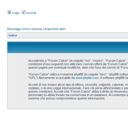
Login
Iscriviti
Messaggi senza risposta
|
Argomenti attivi
Indice
Accedendo a “Forum Calcio” (in seguito “noi”, “nostro”, “Forum Calcio”, “
condizioni d’uso seguenti non utilizzare i servizi offerti da “Forum Cal
queste pagine per eventuali modifiche, dato che l’uso dei servizi di “Foru
“Forum Calcio” utilizza il sistema phpBB (in seguito “loro”, “phpBB sof
“GPL”) liberamente scaricabile da
www.phpbb.com
. Il software phpBB f
Accetti di non inviare alcun tipo di offesa, oscenità, volgarità, calunnia
ospitato, o di una Legge internazionale. Fare ciò porta all’immediato e per
queste condizioni. Accetti che “Forum Calcio” abbia il diritto di rimuove
personale) tu abbia inviato sia conservata in un database. Al contempo 
sistema che possa compromettere queste informazioni.