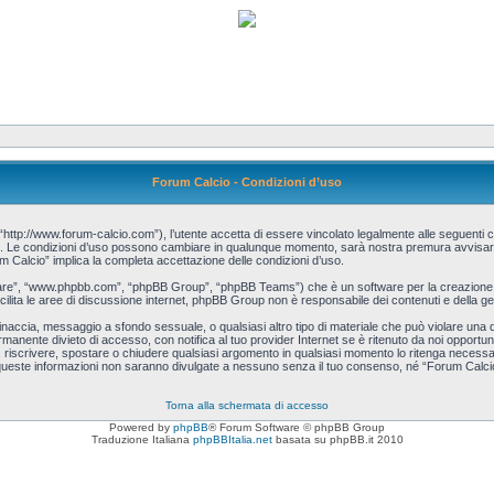
Forum Calcio - Condizioni d’uso
http://www.forum-calcio.com”), l’utente accetta di essere vincolato legalmente alle seguenti co
cio”. Le condizioni d’uso possono cambiare in qualunque momento, sarà nostra premura avvisart
m Calcio” implica la completa accettazione delle condizioni d’uso.
tware”, “www.phpbb.com”, “phpBB Group”, “phpBB Teams”) che è un software per la creazione d
acilita le aree di discussione internet, phpBB Group non è responsabile dei contenuti e della ge
, minaccia, messaggio a sfondo sessuale, o qualsiasi altro tipo di materiale che può violare una
manente divieto di accesso, con notifica al tuo provider Internet se è ritenuto da noi opportuno.
re, riscrivere, spostare o chiudere qualsiasi argomento in qualsiasi momento lo ritenga necessa
queste informazioni non saranno divulgate a nessuno senza il tuo consenso, né “Forum Calcio”
Torna alla schermata di accesso
Powered by
phpBB
® Forum Software © phpBB Group
Traduzione Italiana
phpBBItalia.net
basata su phpBB.it 2010