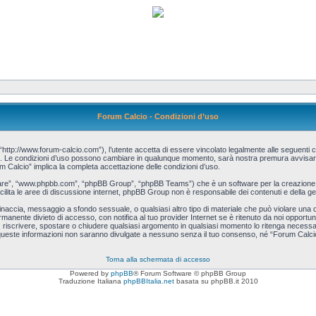
Forum Calcio - Condizioni d’uso
http://www.forum-calcio.com”), l’utente accetta di essere vincolato legalmente alle seguenti co
cio”. Le condizioni d’uso possono cambiare in qualunque momento, sarà nostra premura avvisart
m Calcio” implica la completa accettazione delle condizioni d’uso.
tware”, “www.phpbb.com”, “phpBB Group”, “phpBB Teams”) che è un software per la creazione d
acilita le aree di discussione internet, phpBB Group non è responsabile dei contenuti e della ge
, minaccia, messaggio a sfondo sessuale, o qualsiasi altro tipo di materiale che può violare una
manente divieto di accesso, con notifica al tuo provider Internet se è ritenuto da noi opportuno.
re, riscrivere, spostare o chiudere qualsiasi argomento in qualsiasi momento lo ritenga necessa
queste informazioni non saranno divulgate a nessuno senza il tuo consenso, né “Forum Calcio”
Torna alla schermata di accesso
Powered by
phpBB
® Forum Software © phpBB Group
Traduzione Italiana
phpBBItalia.net
basata su phpBB.it 2010