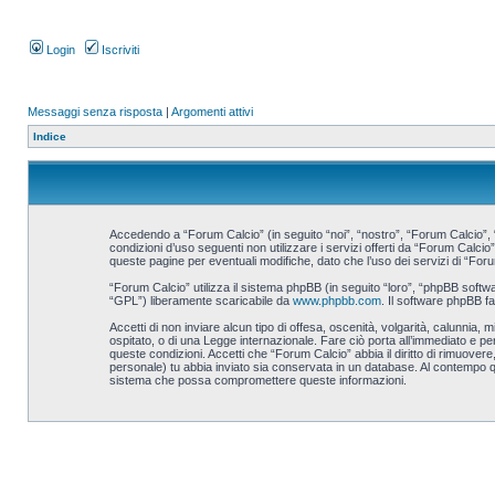
Login
Iscriviti
Messaggi senza risposta
|
Argomenti attivi
Indice
Accedendo a “Forum Calcio” (in seguito “noi”, “nostro”, “Forum Calcio”, “
condizioni d’uso seguenti non utilizzare i servizi offerti da “Forum Cal
queste pagine per eventuali modifiche, dato che l’uso dei servizi di “Foru
“Forum Calcio” utilizza il sistema phpBB (in seguito “loro”, “phpBB sof
“GPL”) liberamente scaricabile da
www.phpbb.com
. Il software phpBB f
Accetti di non inviare alcun tipo di offesa, oscenità, volgarità, calunnia
ospitato, o di una Legge internazionale. Fare ciò porta all’immediato e per
queste condizioni. Accetti che “Forum Calcio” abbia il diritto di rimuove
personale) tu abbia inviato sia conservata in un database. Al contempo 
sistema che possa compromettere queste informazioni.