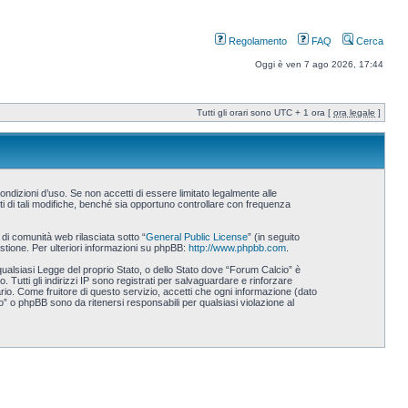
Regolamento
FAQ
Cerca
Oggi è ven 7 ago 2026, 17:44
Tutti gli orari sono UTC + 1 ora [
ora legale
]
ndizioni d’uso. Se non accetti di essere limitato legalmente alle
i di tali modifiche, benché sia opportuno controllare con frequenza
i comunità web rilasciata sotto “
General Public License
” (in seguito
stione. Per ulteriori informazioni su phpBB:
http://www.phpbb.com
.
 qualsiasi Legge del proprio Stato, o dello Stato dove “Forum Calcio” è
 Tutti gli indirizzi IP sono registrati per salvaguardare e rinforzare
rio. Come fruitore di questo servizio, accetti che ogni informazione (dato
 o phpBB sono da ritenersi responsabili per qualsiasi violazione al