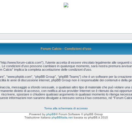
Forum Calcio - Condizioni d’uso
http://www.forum-calcio.com”), l’utente accetta di essere vincolato legalmente alle seguenti co
cio”. Le condizioni d’uso possono cambiare in qualunque momento, sarà nostra premura avvisart
m Calcio” implica la completa accettazione delle condizioni d’uso.
tware”, “www.phpbb.com”, “phpBB Group”, “phpBB Teams”) che è un software per la creazione d
acilita le aree di discussione internet, phpBB Group non è responsabile dei contenuti e della ge
, minaccia, messaggio a sfondo sessuale, o qualsiasi altro tipo di materiale che può violare una
manente divieto di accesso, con notifica al tuo provider Internet se è ritenuto da noi opportuno.
re, riscrivere, spostare o chiudere qualsiasi argomento in qualsiasi momento lo ritenga necessa
queste informazioni non saranno divulgate a nessuno senza il tuo consenso, né “Forum Calcio”
Torna alla schermata di accesso
Powered by
phpBB
® Forum Software © phpBB Group
Traduzione Italiana
phpBBItalia.net
basata su phpBB.it 2010