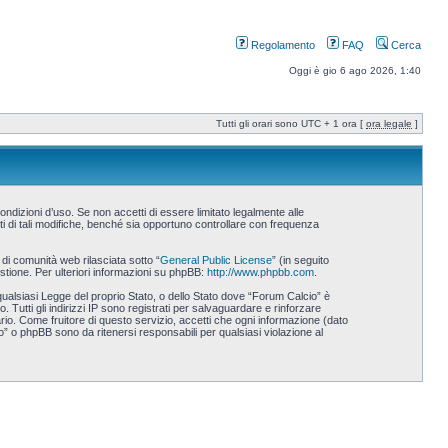
Regolamento
FAQ
Cerca
Oggi è gio 6 ago 2026, 1:40
Tutti gli orari sono UTC + 1 ora [
ora legale
]
ndizioni d’uso. Se non accetti di essere limitato legalmente alle
i di tali modifiche, benché sia opportuno controllare con frequenza
i comunità web rilasciata sotto “
General Public License
” (in seguito
stione. Per ulteriori informazioni su phpBB:
http://www.phpbb.com
.
 qualsiasi Legge del proprio Stato, o dello Stato dove “Forum Calcio” è
 Tutti gli indirizzi IP sono registrati per salvaguardare e rinforzare
rio. Come fruitore di questo servizio, accetti che ogni informazione (dato
 o phpBB sono da ritenersi responsabili per qualsiasi violazione al