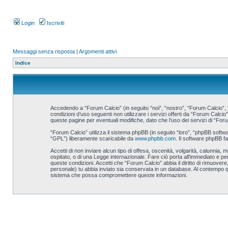
Login
Iscriviti
Messaggi senza risposta
|
Argomenti attivi
Indice
Accedendo a “Forum Calcio” (in seguito “noi”, “nostro”, “Forum Calcio”, “
condizioni d’uso seguenti non utilizzare i servizi offerti da “Forum Cal
queste pagine per eventuali modifiche, dato che l’uso dei servizi di “Foru
“Forum Calcio” utilizza il sistema phpBB (in seguito “loro”, “phpBB sof
“GPL”) liberamente scaricabile da
www.phpbb.com
. Il software phpBB f
Accetti di non inviare alcun tipo di offesa, oscenità, volgarità, calunnia
ospitato, o di una Legge internazionale. Fare ciò porta all’immediato e per
queste condizioni. Accetti che “Forum Calcio” abbia il diritto di rimuove
personale) tu abbia inviato sia conservata in un database. Al contempo 
sistema che possa compromettere queste informazioni.