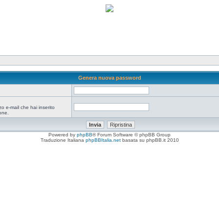
Genera nuova password
zo e-mail che hai inserito
one.
Powered by
phpBB
® Forum Software © phpBB Group
Traduzione Italiana
phpBBItalia.net
basata su phpBB.it 2010