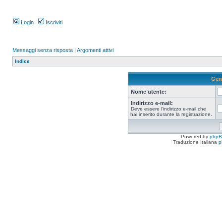
Login
Iscriviti
Messaggi senza risposta
|
Argomenti attivi
Indice
Gen
Nome utente:
Indirizzo e-mail:
Deve essere l’indirizzo e-mail che
hai inserito durante la registrazione.
Powered by
php
Traduzione Italiana
p