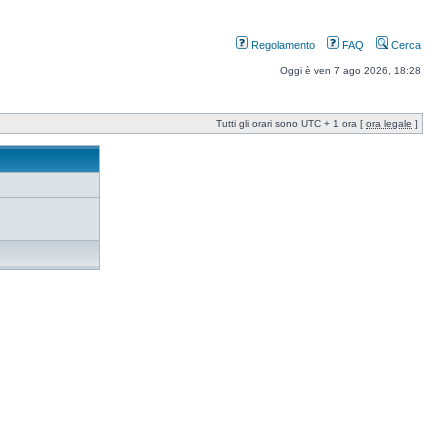
Regolamento
FAQ
Cerca
Oggi è ven 7 ago 2026, 18:28
Tutti gli orari sono UTC + 1 ora [
ora legale
]