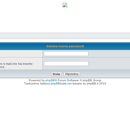
Genera nuova password
zo e-mail che hai inserito
one.
Powered by
phpBB
® Forum Software © phpBB Group
Traduzione Italiana
phpBBItalia.net
basata su phpBB.it 2010