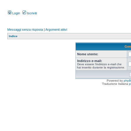
Login
Iscriviti
Messaggi senza risposta
|
Argomenti attivi
Indice
Gen
Nome utente:
Indirizzo e-mail:
Deve essere l’indirizzo e-mail che
hai inserito durante la registrazione.
Powered by
php
Traduzione Italiana
p