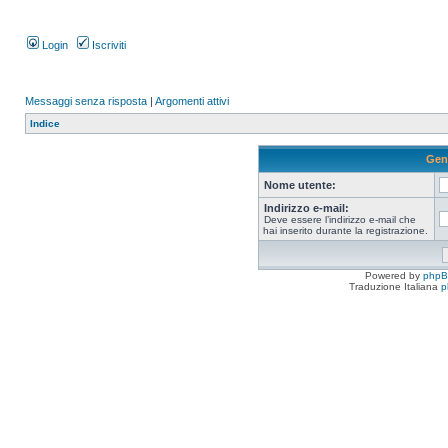
Login
Iscriviti
Messaggi senza risposta
|
Argomenti attivi
Indice
Gen
Nome utente:
Indirizzo e-mail:
Deve essere l’indirizzo e-mail che
hai inserito durante la registrazione.
Powered by
php
Traduzione Italiana
p