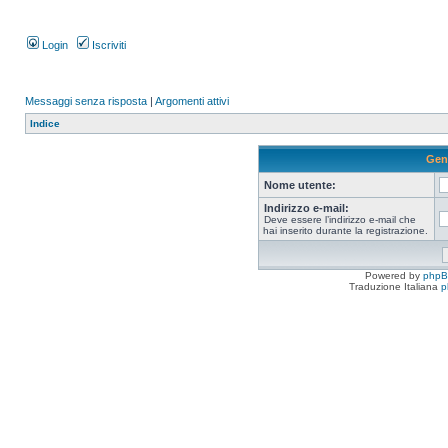
Login
Iscriviti
Messaggi senza risposta
|
Argomenti attivi
Indice
Gen
Nome utente:
Indirizzo e-mail:
Deve essere l’indirizzo e-mail che
hai inserito durante la registrazione.
Powered by
php
Traduzione Italiana
p