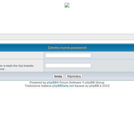
Genera nuova password
zo e-mail che hai inserito
one.
Powered by
phpBB
® Forum Software © phpBB Group
Traduzione Italiana
phpBBItalia.net
basata su phpBB.it 2010