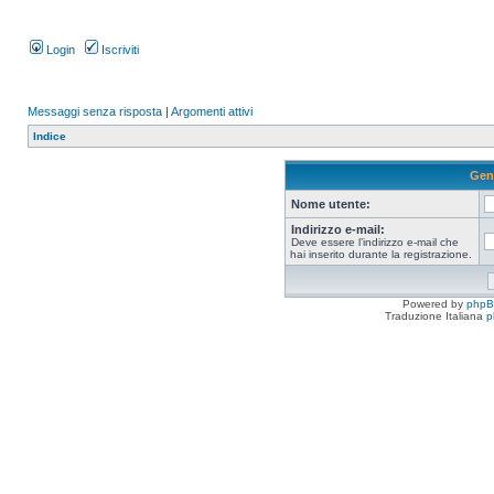
Login
Iscriviti
Messaggi senza risposta
|
Argomenti attivi
Indice
Gen
Nome utente:
Indirizzo e-mail:
Deve essere l’indirizzo e-mail che
hai inserito durante la registrazione.
Powered by
php
Traduzione Italiana
p