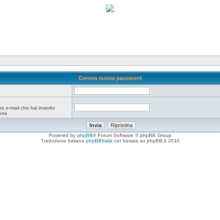
Genera nuova password
zo e-mail che hai inserito
one.
Powered by
phpBB
® Forum Software © phpBB Group
Traduzione Italiana
phpBBItalia.net
basata su phpBB.it 2010