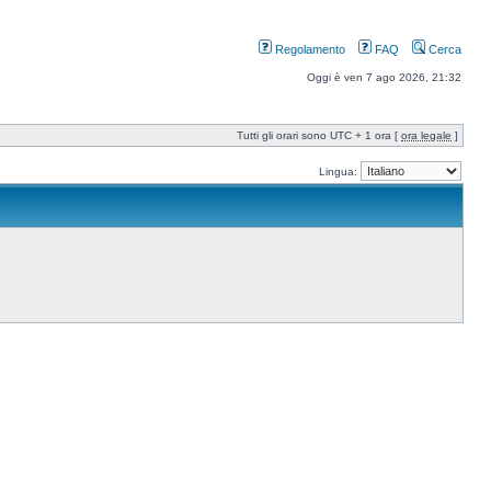
Regolamento
FAQ
Cerca
Oggi è ven 7 ago 2026, 21:32
Tutti gli orari sono UTC + 1 ora [
ora legale
]
Lingua: