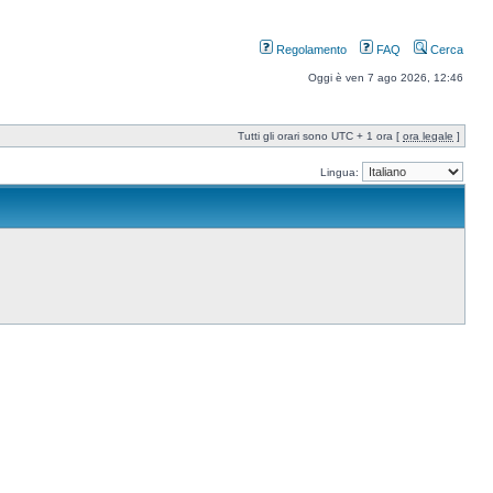
Regolamento
FAQ
Cerca
Oggi è ven 7 ago 2026, 12:46
Tutti gli orari sono UTC + 1 ora [
ora legale
]
Lingua: