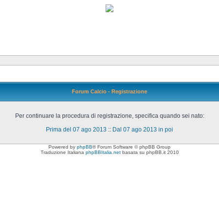
Forum Calcio - Registrazione
Per continuare la procedura di registrazione, specifica quando sei nato:
Prima del 07 ago 2013
::
Dal 07 ago 2013 in poi
Powered by
phpBB
® Forum Software © phpBB Group
Traduzione Italiana
phpBBItalia.net
basata su phpBB.it 2010