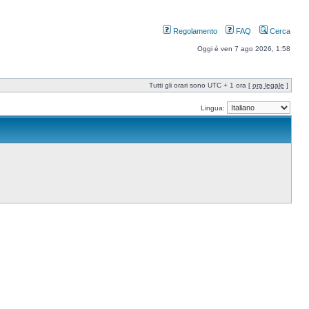
Regolamento
FAQ
Cerca
Oggi è ven 7 ago 2026, 1:58
Tutti gli orari sono UTC + 1 ora [
ora legale
]
Lingua: