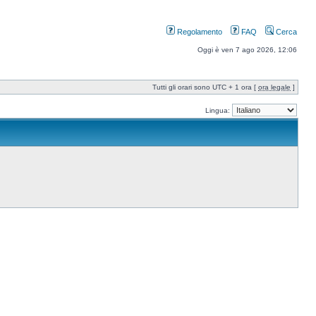
Regolamento
FAQ
Cerca
Oggi è ven 7 ago 2026, 12:06
Tutti gli orari sono UTC + 1 ora [
ora legale
]
Lingua: