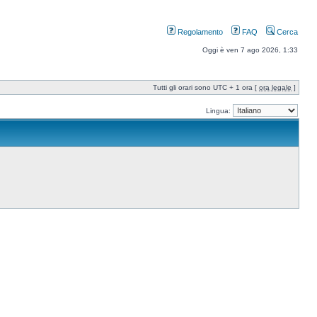
Regolamento
FAQ
Cerca
Oggi è ven 7 ago 2026, 1:33
Tutti gli orari sono UTC + 1 ora [
ora legale
]
Lingua: