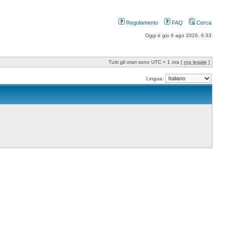
Regolamento
FAQ
Cerca
Oggi è gio 6 ago 2026, 6:33
Tutti gli orari sono UTC + 1 ora [
ora legale
]
Lingua: