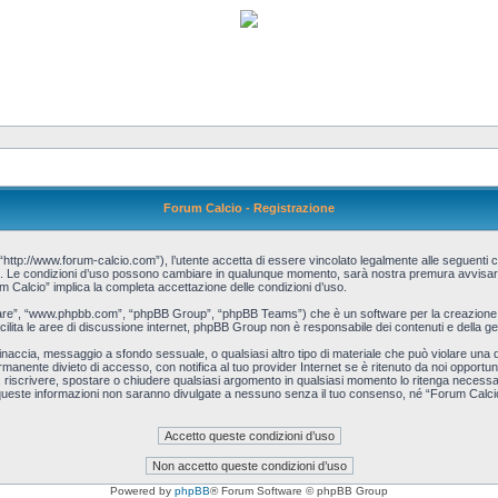
Forum Calcio - Registrazione
http://www.forum-calcio.com”), l’utente accetta di essere vincolato legalmente alle seguenti co
cio”. Le condizioni d’uso possono cambiare in qualunque momento, sarà nostra premura avvisart
m Calcio” implica la completa accettazione delle condizioni d’uso.
tware”, “www.phpbb.com”, “phpBB Group”, “phpBB Teams”) che è un software per la creazione d
acilita le aree di discussione internet, phpBB Group non è responsabile dei contenuti e della ge
, minaccia, messaggio a sfondo sessuale, o qualsiasi altro tipo di materiale che può violare una
manente divieto di accesso, con notifica al tuo provider Internet se è ritenuto da noi opportuno.
re, riscrivere, spostare o chiudere qualsiasi argomento in qualsiasi momento lo ritenga necessa
queste informazioni non saranno divulgate a nessuno senza il tuo consenso, né “Forum Calcio”
Powered by
phpBB
® Forum Software © phpBB Group