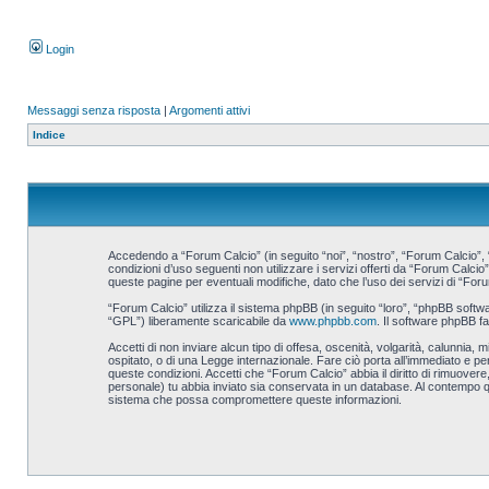
Login
Messaggi senza risposta
|
Argomenti attivi
Indice
Accedendo a “Forum Calcio” (in seguito “noi”, “nostro”, “Forum Calcio”, “
condizioni d’uso seguenti non utilizzare i servizi offerti da “Forum Cal
queste pagine per eventuali modifiche, dato che l’uso dei servizi di “Foru
“Forum Calcio” utilizza il sistema phpBB (in seguito “loro”, “phpBB sof
“GPL”) liberamente scaricabile da
www.phpbb.com
. Il software phpBB f
Accetti di non inviare alcun tipo di offesa, oscenità, volgarità, calunnia
ospitato, o di una Legge internazionale. Fare ciò porta all’immediato e per
queste condizioni. Accetti che “Forum Calcio” abbia il diritto di rimuove
personale) tu abbia inviato sia conservata in un database. Al contempo 
sistema che possa compromettere queste informazioni.