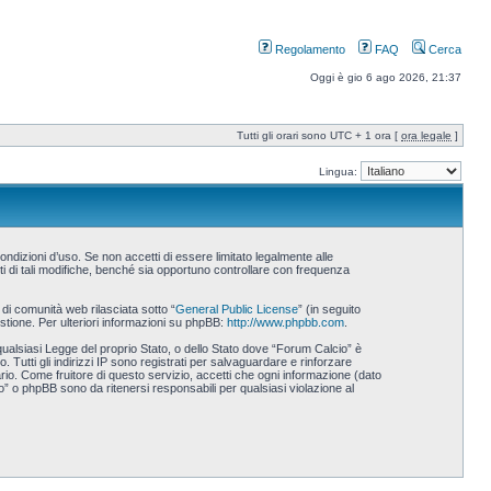
Regolamento
FAQ
Cerca
Oggi è gio 6 ago 2026, 21:37
Tutti gli orari sono UTC + 1 ora [
ora legale
]
Lingua:
ndizioni d’uso. Se non accetti di essere limitato legalmente alle
i di tali modifiche, benché sia opportuno controllare con frequenza
i comunità web rilasciata sotto “
General Public License
” (in seguito
stione. Per ulteriori informazioni su phpBB:
http://www.phpbb.com
.
 qualsiasi Legge del proprio Stato, o dello Stato dove “Forum Calcio” è
 Tutti gli indirizzi IP sono registrati per salvaguardare e rinforzare
rio. Come fruitore di questo servizio, accetti che ogni informazione (dato
 o phpBB sono da ritenersi responsabili per qualsiasi violazione al