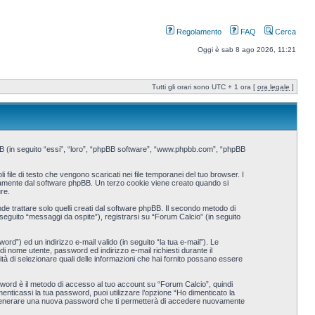
Regolamento
FAQ
Cerca
Oggi è sab 8 ago 2026, 11:21
Tutti gli orari sono UTC + 1 ora [
ora legale
]
pBB (in seguito “essi”, “loro”, “phpBB software”, “www.phpbb.com”, “phpBB
ile di testo che vengono scaricati nei file temporanei del tuo browser. I
ticamente dal software phpBB. Un terzo cookie viene creato quando si
re.
 trattare solo quelli creati dal software phpBB. Il secondo metodo di
 seguito “messaggi da ospite”), registrarsi su “Forum Calcio” (in seguito
rd”) ed un indirizzo e-mail valido (in seguito “la tua e-mail”). Le
 di nome utente, password ed indirizzo e-mail richiesti durante il
lità di selezionare quali delle informazioni che hai fornito possano essere
ssword è il metodo di accesso al tuo account su “Forum Calcio”, quindi
nticassi la tua password, puoi utilizzare l’opzione “Ho dimenticato la
a generare una nuova password che ti permetterà di accedere nuovamente