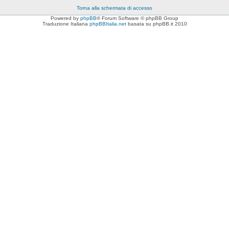
Torna alla schermata di accesso
Powered by
phpBB
® Forum Software © phpBB Group
Traduzione Italiana
phpBBItalia.net
basata su phpBB.it 2010