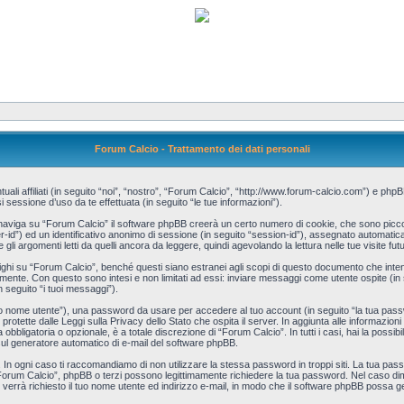
Forum Calcio - Trattamento dei dati personali
i affiliati (in seguito “noi”, “nostro”, “Forum Calcio”, “http://www.forum-calcio.com”) e ph
essione d’uso da te effettuata (in seguito “le tue informazioni”).
naviga su “Forum Calcio” il software phpBB creerà un certo numero di cookie, che sono piccoli f
ser-id”) ed un identificativo anonimo di sessione (in seguito “session-id”), assegnato automa
i argomenti letti da quelli ancora da leggere, quindi agevolando la lettura nelle tue visite futu
 su “Forum Calcio”, benché questi siano estranei agli scopi di questo documento che intende
iamente. Con questo sono intesi e non limitati ad essi: inviare messaggi come utente ospite (in
n seguito “i tuoi messaggi”).
 tuo nome utente”), una password da usare per accedere al tuo account (in seguito “la tua passwo
rotette dalle Leggi sulla Privacy dello Stato che ospita il server. In aggiunta alle informazioni
bbligatoria o opzionale, è a totale discrezione di “Forum Calcio”. In tutti i casi, hai la possibi
t sul generatore automatico di e-mail del software phpBB.
 In ogni caso ti raccomandiamo di non utilizzare la stessa password in troppi siti. La tua pa
“Forum Calcio”, phpBB o terzi possono legittimamente richiedere la tua password. Nel caso dime
verrà richiesto il tuo nome utente ed indirizzo e-mail, in modo che il software phpBB poss