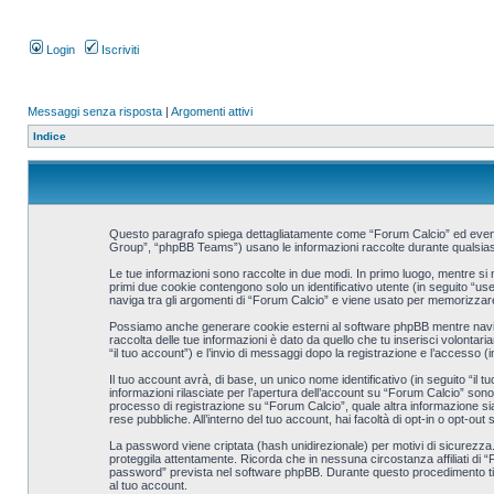
Login
Iscriviti
Messaggi senza risposta
|
Argomenti attivi
Indice
Questo paragrafo spiega dettagliatamente come “Forum Calcio” ed eventual
Group”, “phpBB Teams”) usano le informazioni raccolte durante qualsiasi s
Le tue informazioni sono raccolte in due modi. In primo luogo, mentre si 
primi due cookie contengono solo un identificativo utente (in seguito “u
naviga tra gli argomenti di “Forum Calcio” e viene usato per memorizzare gl
Possiamo anche generare cookie esterni al software phpBB mentre navighi
raccolta delle tue informazioni è dato da quello che tu inserisci volontar
“il tuo account”) e l’invio di messaggi dopo la registrazione e l’accesso (i
Il tuo account avrà, di base, un unico nome identificativo (in seguito “il
informazioni rilasciate per l’apertura dell’account su “Forum Calcio” sono p
processo di registrazione su “Forum Calcio”, quale altra informazione sia o
rese pubbliche. All’interno del tuo account, hai facoltà di opt-in o opt-ou
La password viene criptata (hash unidirezionale) per motivi di sicurezza.
proteggila attentamente. Ricorda che in nessuna circostanza affiliati di 
password” prevista nel software phpBB. Durante questo procedimento ti 
al tuo account.