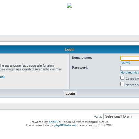
Login
Nome utente:
Iscriviti
i e garantisce l’accesso alle funzioni
Password:
 il login assicurati di aver letto i termini
Ho dimentica
nali
Collegami
Nascondi 
Vai a:
Powered by
phpBB
® Forum Software © phpBB Group
Traduzione Italiana
phpBBItalia.net
basata su phpBB.it 2010