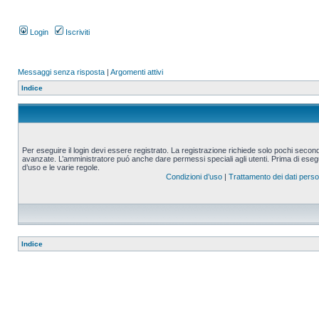
Login
Iscriviti
Messaggi senza risposta
|
Argomenti attivi
Indice
Per eseguire il login devi essere registrato. La registrazione richiede solo pochi second
avanzate. L’amministratore puó anche dare permessi speciali agli utenti. Prima di eseguire
d’uso e le varie regole.
Condizioni d’uso
|
Trattamento dei dati perso
Indice