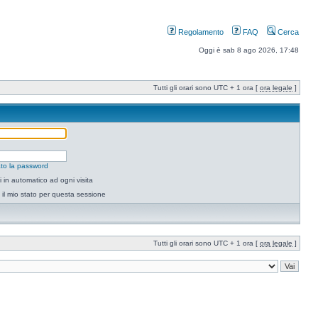
Regolamento
FAQ
Cerca
Oggi è sab 8 ago 2026, 17:48
Tutti gli orari sono UTC + 1 ora [
ora legale
]
to la password
 in automatico ad ogni visita
il mio stato per questa sessione
Tutti gli orari sono UTC + 1 ora [
ora legale
]