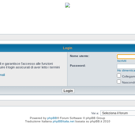
Login
Nome utente:
Iscriviti
i e garantisce l’accesso alle funzioni
Password:
 il login assicurati di aver letto i termini
Ho dimentica
nali
Collegami
Nascondi 
Vai a:
Powered by
phpBB
® Forum Software © phpBB Group
Traduzione Italiana
phpBBItalia.net
basata su phpBB.it 2010