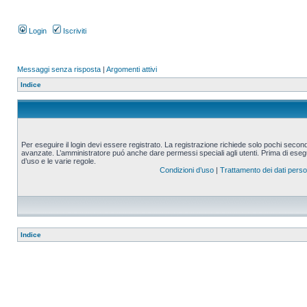
Login
Iscriviti
Messaggi senza risposta
|
Argomenti attivi
Indice
Per eseguire il login devi essere registrato. La registrazione richiede solo pochi second
avanzate. L’amministratore puó anche dare permessi speciali agli utenti. Prima di eseguire
d’uso e le varie regole.
Condizioni d’uso
|
Trattamento dei dati perso
Indice