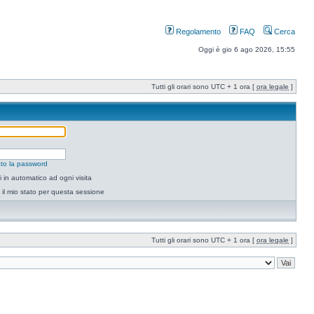
Regolamento
FAQ
Cerca
Oggi è gio 6 ago 2026, 15:55
Tutti gli orari sono UTC + 1 ora [
ora legale
]
to la password
 in automatico ad ogni visita
il mio stato per questa sessione
Tutti gli orari sono UTC + 1 ora [
ora legale
]