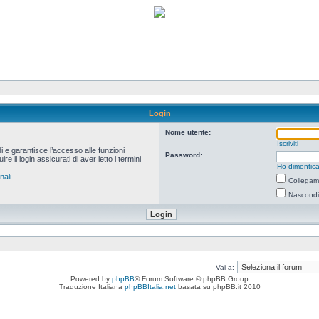
Login
Nome utente:
Iscriviti
i e garantisce l’accesso alle funzioni
Password:
 il login assicurati di aver letto i termini
Ho dimentica
nali
Collegami
Nascondi 
Vai a:
Powered by
phpBB
® Forum Software © phpBB Group
Traduzione Italiana
phpBBItalia.net
basata su phpBB.it 2010