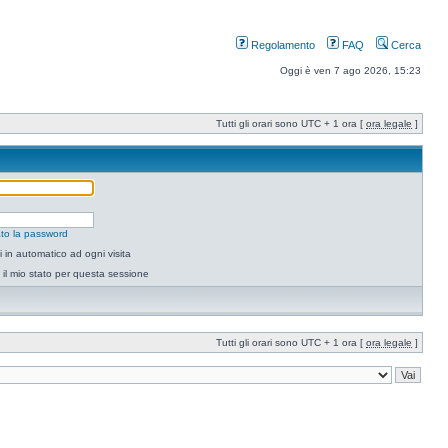
Regolamento
FAQ
Cerca
Oggi è ven 7 ago 2026, 15:23
Tutti gli orari sono UTC + 1 ora [
ora legale
]
to la password
 in automatico ad ogni visita
il mio stato per questa sessione
Tutti gli orari sono UTC + 1 ora [
ora legale
]