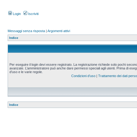
Login
Iscriviti
Messaggi senza risposta
|
Argomenti attivi
Indice
Per eseguire il login devi essere registrato. La registrazione richiede solo pochi second
avanzate. L’amministratore puó anche dare permessi speciali agli utenti. Prima di eseguire
d’uso e le varie regole.
Condizioni d’uso
|
Trattamento dei dati perso
Indice