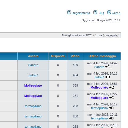
Regolamento
FAQ
Cerca
Oggi è sab 8 ago 2026, 7:41
Tutti gli orari sono UTC + 1 ora [
ora legale
]
Autore
Risposte
Visite
Ultimo messaggio
mer 4 feb 2026, 14:42
Sandro
0
409
Sandro
mer 4 feb 2026, 14:13
anto97
0
434
anto97
mer 4 feb 2026, 13:51
Molleggiato
0
339
Molleggiato
mer 4 feb 2026, 13:27
Molleggiato
0
281
Molleggiato
mer 4 feb 2026, 10:12
termopiliano
0
288
termopiliano
mer 4 feb 2026, 10:11
termopiliano
0
280
termopiliano
mer 4 feb 2026, 10:10
termopiliano
0
268