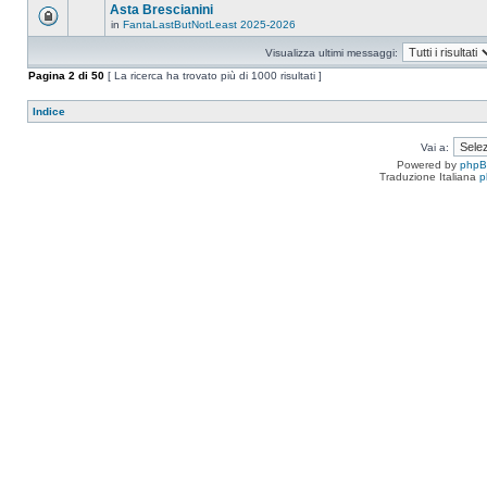
Asta Brescianini
in
FantaLastButNotLeast 2025-2026
Visualizza ultimi messaggi:
Pagina
2
di
50
[ La ricerca ha trovato più di 1000 risultati ]
Indice
Vai a:
Powered by
php
Traduzione Italiana
p