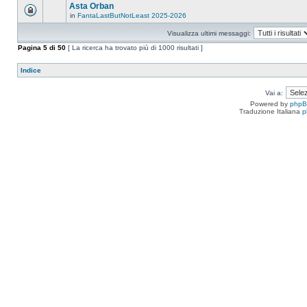
Asta Orban
in
FantaLastButNotLeast 2025-2026
Visualizza ultimi messaggi:
Pagina
5
di
50
[ La ricerca ha trovato più di 1000 risultati ]
Indice
Vai a:
Powered by
php
Traduzione Italiana
p