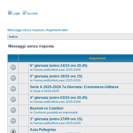
Login
Iscriviti
Messaggi senza risposta
|
Argomenti attivi
Indice
Messaggi senza risposta
Argomenti
6° giornata (entro 24/10 ore 20.45)
in
FantaLastButNotLeast 2025-2026
5° giornata (entro 18/10 ore 15)
in
FantaLastButNotLeast 2025-2026
Serie A 2025-2026 7a Giornata: Cremonese-Udinese
in
Serie A 2024-2025
4° giornata (entro 03/10 ore 20.45)
in
FantaLastButNotLeast 2025-2026
Bastoni vs Calafiori
in
Confronti possibili ed improbabili
3° giornata (entro 27/09 ore 15)
in
FantaLastButNotLeast 2025-2026
Asta Pellegrino