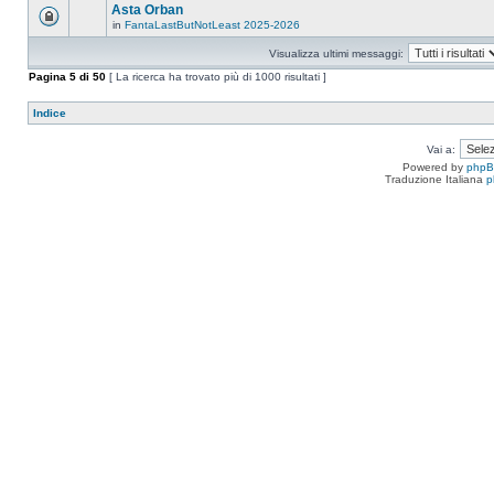
Asta Orban
in
FantaLastButNotLeast 2025-2026
Visualizza ultimi messaggi:
Pagina
5
di
50
[ La ricerca ha trovato più di 1000 risultati ]
Indice
Vai a:
Powered by
php
Traduzione Italiana
p