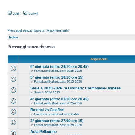
Login
Iscriviti
Messaggi senza risposta
|
Argomenti attivi
Indice
Messaggi senza risposta
Argomenti
6° giornata (entro 24/10 ore 20.45)
in
FantaLastButNotLeast 2025-2026
5° giornata (entro 18/10 ore 15)
in
FantaLastButNotLeast 2025-2026
Serie A 2025-2026 7a Giornata: Cremonese-Udinese
in
Serie A 2024-2025
4° giornata (entro 03/10 ore 20.45)
in
FantaLastButNotLeast 2025-2026
Bastoni vs Calafiori
in
Confronti possibili ed improbabili
3° giornata (entro 27/09 ore 15)
in
FantaLastButNotLeast 2025-2026
Asta Pellegrino