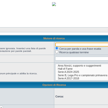
Motore di ricerca
re ignorata. Inserisci una lista di parole
Cerca per parola o usa frase esatta
viazione per parole parziali.
Ricerca qualsiasi termine
orum principale e abilita la ricerca.
Opzioni di Ricerca
Cerca: