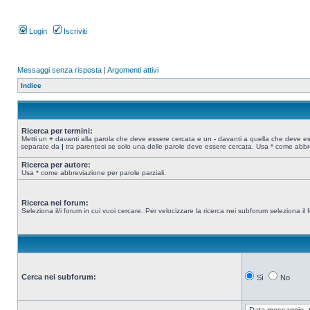
Login
Iscriviti
Messaggi senza risposta
|
Argomenti attivi
Indice
Ricerca per termini:
Metti un
+
davanti alla parola che deve essere cercata e un
-
davanti a quella che deve esse
separate da
|
tra parentesi se solo una delle parole deve essere cercata. Usa * come abbre
Ricerca per autore:
Usa * come abbreviazione per parole parziali.
Ricerca nei forum:
Seleziona il/i forum in cui vuoi cercare. Per velocizzare la ricerca nei subforum seleziona il f
Cerca nei subforum:
Sì
No