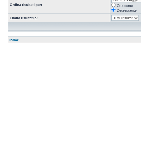
Ordina risultati per:
Crescente
Decrescente
Limita risultati a:
Indice