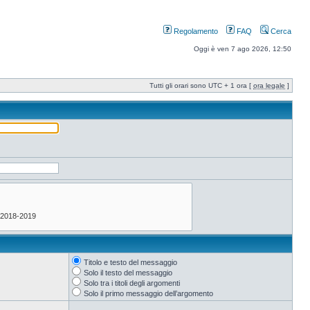
Regolamento
FAQ
Cerca
Oggi è ven 7 ago 2026, 12:50
Tutti gli orari sono UTC + 1 ora [
ora legale
]
Titolo e testo del messaggio
Solo il testo del messaggio
Solo tra i titoli degli argomenti
Solo il primo messaggio dell’argomento