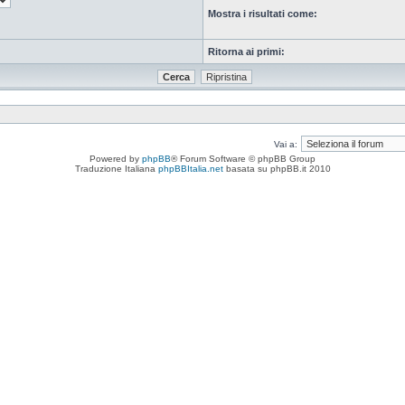
Mostra i risultati come:
Ritorna ai primi:
Vai a:
Powered by
phpBB
® Forum Software © phpBB Group
Traduzione Italiana
phpBBItalia.net
basata su phpBB.it 2010