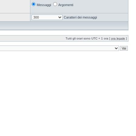
Messaggi
Argomenti
Caratteri dei messaggi
Tutti gli orari sono UTC + 1 ora [
ora legale
]