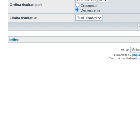
Ordina risultati per:
Crescente
Decrescente
Limita risultati a:
Indice
Vai a:
Powered by
php
Traduzione Italiana
p