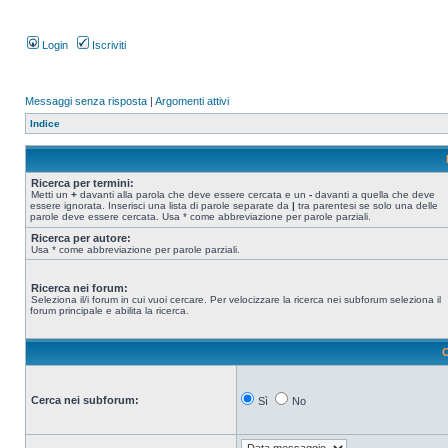
Login
Iscriviti
Messaggi senza risposta
|
Argomenti attivi
Indice
Ricerca per termini:
Metti un
+
davanti alla parola che deve essere cercata e un
-
davanti a quella che deve
essere ignorata. Inserisci una lista di parole separate da
|
tra parentesi se solo una delle
parole deve essere cercata. Usa * come abbreviazione per parole parziali.
Ricerca per autore:
Usa * come abbreviazione per parole parziali.
Ricerca nei forum:
Seleziona il/i forum in cui vuoi cercare. Per velocizzare la ricerca nei subforum seleziona il
forum principale e abilita la ricerca.
O
Cerca nei subforum:
Sì
No