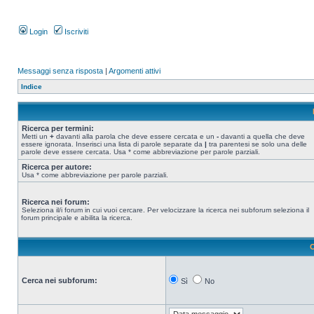
Login
Iscriviti
Messaggi senza risposta
|
Argomenti attivi
Indice
Ricerca per termini:
Metti un
+
davanti alla parola che deve essere cercata e un
-
davanti a quella che deve
essere ignorata. Inserisci una lista di parole separate da
|
tra parentesi se solo una delle
parole deve essere cercata. Usa * come abbreviazione per parole parziali.
Ricerca per autore:
Usa * come abbreviazione per parole parziali.
Ricerca nei forum:
Seleziona il/i forum in cui vuoi cercare. Per velocizzare la ricerca nei subforum seleziona il
forum principale e abilita la ricerca.
O
Cerca nei subforum:
Sì
No