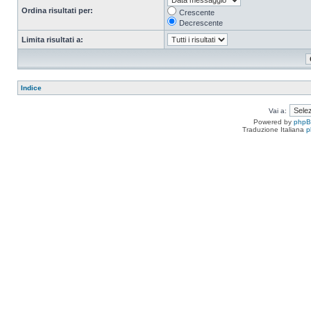
Ordina risultati per:
Crescente
Decrescente
Limita risultati a:
Indice
Vai a:
Powered by
php
Traduzione Italiana
p