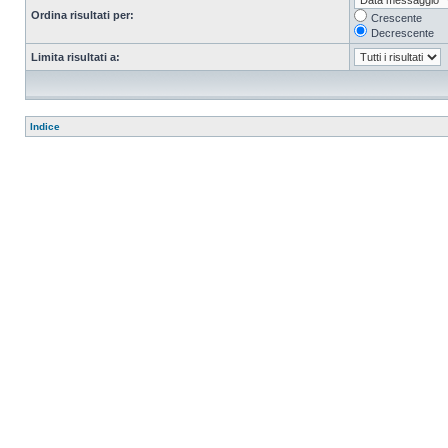
Ordina risultati per:
Crescente
Decrescente
Limita risultati a:
Indice