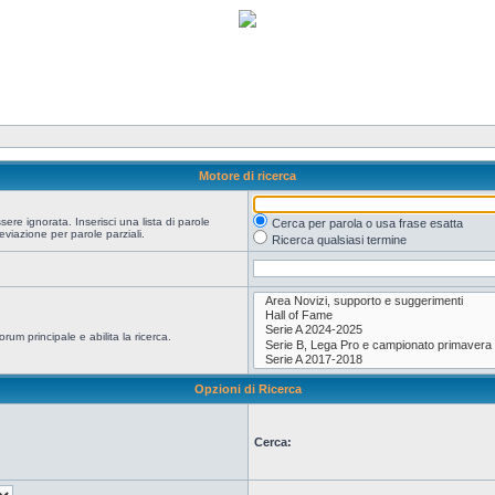
Motore di ricerca
re ignorata. Inserisci una lista di parole
Cerca per parola o usa frase esatta
viazione per parole parziali.
Ricerca qualsiasi termine
orum principale e abilita la ricerca.
Opzioni di Ricerca
Cerca: