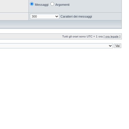
Messaggi
Argomenti
Caratteri dei messaggi
Tutti gli orari sono UTC + 1 ora [
ora legale
]