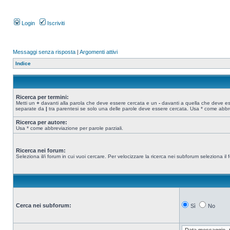
Login
Iscriviti
Messaggi senza risposta
|
Argomenti attivi
Indice
Ricerca per termini:
Metti un
+
davanti alla parola che deve essere cercata e un
-
davanti a quella che deve esse
separate da
|
tra parentesi se solo una delle parole deve essere cercata. Usa * come abbre
Ricerca per autore:
Usa * come abbreviazione per parole parziali.
Ricerca nei forum:
Seleziona il/i forum in cui vuoi cercare. Per velocizzare la ricerca nei subforum seleziona il f
Cerca nei subforum:
Sì
No