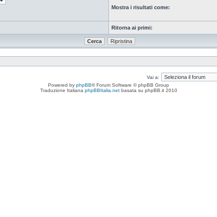
Mostra i risultati come:
Ritorna ai primi:
Vai a:
Powered by
phpBB
® Forum Software © phpBB Group
Traduzione Italiana
phpBBItalia.net
basata su phpBB.it 2010