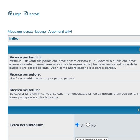
Login
Iscriviti
Messaggi senza risposta
|
Argomenti attivi
Indice
Ricerca per termini:
Metti un
+
davanti alla parola che deve essere cercata e un
-
davanti a quella che deve
essere ignorata. Inserisci una lista di parole separate da
|
tra parentesi se solo una delle
parole deve essere cercata. Usa * come abbreviazione per parole parziali.
Ricerca per autore:
Usa * come abbreviazione per parole parziali.
Ricerca nei forum:
Seleziona il/i forum in cui vuoi cercare. Per velocizzare la ricerca nei subforum seleziona il
forum principale e abilita la ricerca.
O
Cerca nei subforum:
Sì
No