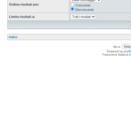
Ordina risultati per:
Crescente
Decrescente
Limita risultati a:
Indice
Vai a:
Powered by
php
Traduzione Italiana
p