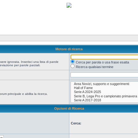
Motore di ricerca
re ignorata. Inserisci una lista di parole
Cerca per parola o usa frase esatta
viazione per parole parziali.
Ricerca qualsiasi termine
orum principale e abilita la ricerca.
Opzioni di Ricerca
Cerca: