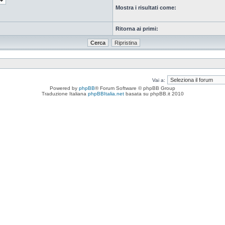
Mostra i risultati come:
Ritorna ai primi:
Vai a:
Powered by
phpBB
® Forum Software © phpBB Group
Traduzione Italiana
phpBBItalia.net
basata su phpBB.it 2010