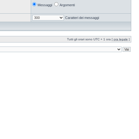
Messaggi
Argomenti
Caratteri dei messaggi
Tutti gli orari sono UTC + 1 ora [
ora legale
]