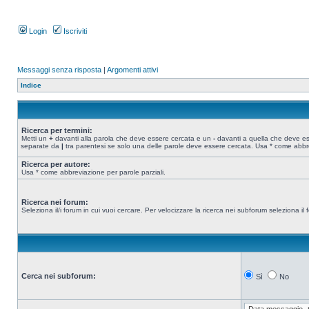
Login
Iscriviti
Messaggi senza risposta
|
Argomenti attivi
Indice
Ricerca per termini:
Metti un
+
davanti alla parola che deve essere cercata e un
-
davanti a quella che deve esse
separate da
|
tra parentesi se solo una delle parole deve essere cercata. Usa * come abbre
Ricerca per autore:
Usa * come abbreviazione per parole parziali.
Ricerca nei forum:
Seleziona il/i forum in cui vuoi cercare. Per velocizzare la ricerca nei subforum seleziona il f
Cerca nei subforum:
Sì
No