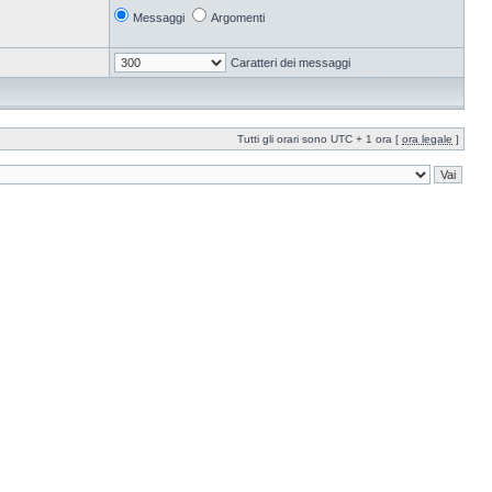
Messaggi
Argomenti
Caratteri dei messaggi
Tutti gli orari sono UTC + 1 ora [
ora legale
]