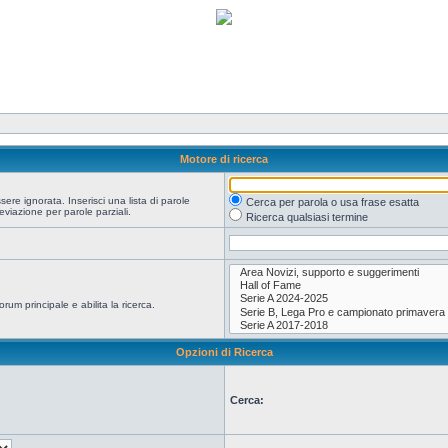
Motore di ricerca
re ignorata. Inserisci una lista di parole
Cerca per parola o usa frase esatta
viazione per parole parziali.
Ricerca qualsiasi termine
orum principale e abilita la ricerca.
Opzioni di Ricerca
Cerca: