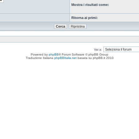
Mostra i risultati come:
Ritorna ai primi:
Vai a:
Powered by
phpBB
® Forum Software © phpBB Group
Traduzione Italiana
phpBBItalia.net
basata su phpBB.it 2010