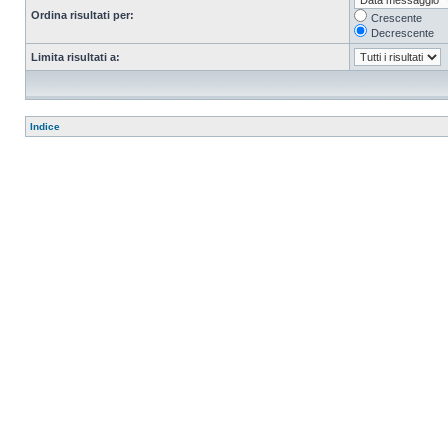
Ordina risultati per:
Crescente
Decrescente
Limita risultati a:
Indice