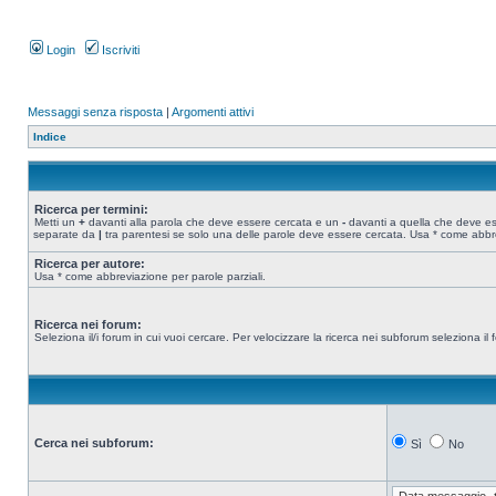
Login
Iscriviti
Messaggi senza risposta
|
Argomenti attivi
Indice
Ricerca per termini:
Metti un
+
davanti alla parola che deve essere cercata e un
-
davanti a quella che deve esse
separate da
|
tra parentesi se solo una delle parole deve essere cercata. Usa * come abbre
Ricerca per autore:
Usa * come abbreviazione per parole parziali.
Ricerca nei forum:
Seleziona il/i forum in cui vuoi cercare. Per velocizzare la ricerca nei subforum seleziona il f
Cerca nei subforum:
Sì
No