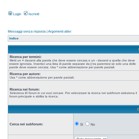
Login
Iscriviti
Messaggi senza risposta
|
Argomenti attivi
Indice
Ricerca per termini:
Metti un
+
davanti alla parola che deve essere cercata e un
-
davanti a quella che deve
essere ignorata. Inserisci una lista di parole separate da
|
tra parentesi se solo una delle
parole deve essere cercata. Usa * come abbreviazione per parole parziali.
Ricerca per autore:
Usa * come abbreviazione per parole parziali.
Ricerca nei forum:
Seleziona il/i forum in cui vuoi cercare. Per velocizzare la ricerca nei subforum seleziona il
forum principale e abilita la ricerca.
O
Cerca nei subforum:
Sì
No