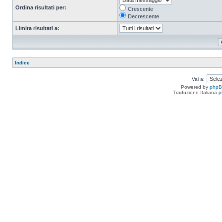
Ordina risultati per:
Crescente
Decrescente
Limita risultati a:
Indice
Vai a:
Powered by
php
Traduzione Italiana
p