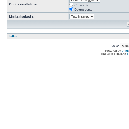
Ordina risultati per:
Crescente
Decrescente
Limita risultati a:
Indice
Vai a:
Powered by
php
Traduzione Italiana
p