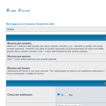
Login
Iscriviti
Messaggi senza risposta
|
Argomenti attivi
Indice
Ricerca per termini:
Metti un
+
davanti alla parola che deve essere cercata e un
-
davanti a quella che deve
essere ignorata. Inserisci una lista di parole separate da
|
tra parentesi se solo una delle
parole deve essere cercata. Usa * come abbreviazione per parole parziali.
Ricerca per autore:
Usa * come abbreviazione per parole parziali.
Ricerca nei forum:
Seleziona il/i forum in cui vuoi cercare. Per velocizzare la ricerca nei subforum seleziona il
forum principale e abilita la ricerca.
O
Cerca nei subforum:
Sì
No