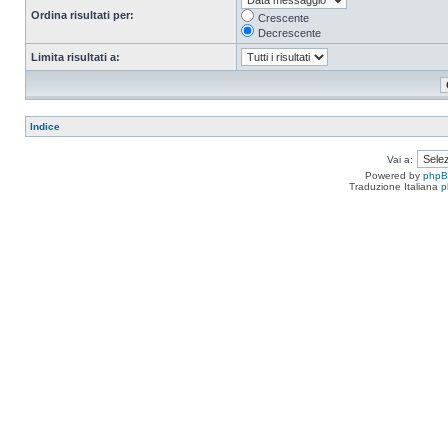
Ordina risultati per:
Crescente
Decrescente
Limita risultati a:
Indice
Vai a:
Powered by
php
Traduzione Italiana
p