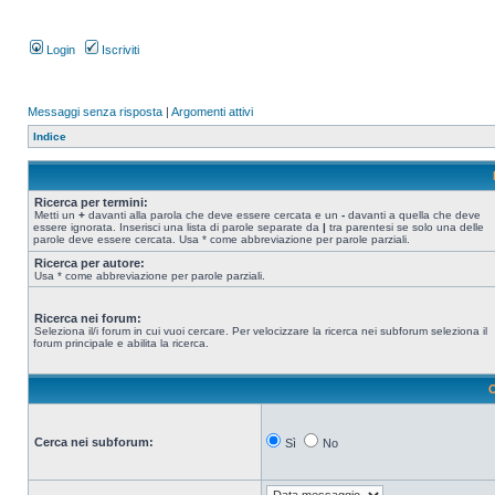
Login
Iscriviti
Messaggi senza risposta
|
Argomenti attivi
Indice
Ricerca per termini:
Metti un
+
davanti alla parola che deve essere cercata e un
-
davanti a quella che deve
essere ignorata. Inserisci una lista di parole separate da
|
tra parentesi se solo una delle
parole deve essere cercata. Usa * come abbreviazione per parole parziali.
Ricerca per autore:
Usa * come abbreviazione per parole parziali.
Ricerca nei forum:
Seleziona il/i forum in cui vuoi cercare. Per velocizzare la ricerca nei subforum seleziona il
forum principale e abilita la ricerca.
O
Cerca nei subforum:
Sì
No