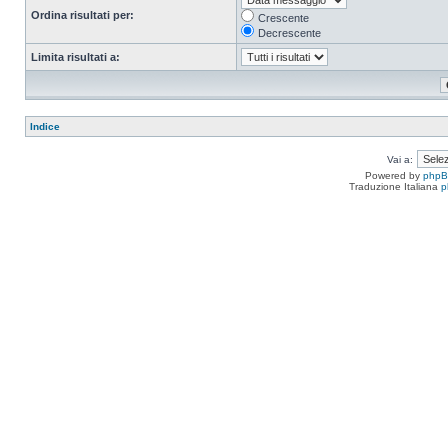
Ordina risultati per:
Crescente
Decrescente
Limita risultati a:
Indice
Vai a:
Powered by
php
Traduzione Italiana
p