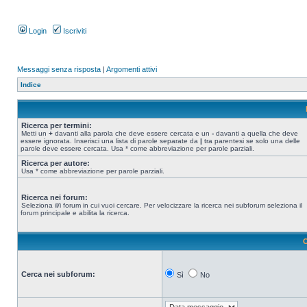
Login
Iscriviti
Messaggi senza risposta
|
Argomenti attivi
Indice
Ricerca per termini:
Metti un
+
davanti alla parola che deve essere cercata e un
-
davanti a quella che deve
essere ignorata. Inserisci una lista di parole separate da
|
tra parentesi se solo una delle
parole deve essere cercata. Usa * come abbreviazione per parole parziali.
Ricerca per autore:
Usa * come abbreviazione per parole parziali.
Ricerca nei forum:
Seleziona il/i forum in cui vuoi cercare. Per velocizzare la ricerca nei subforum seleziona il
forum principale e abilita la ricerca.
O
Cerca nei subforum:
Sì
No