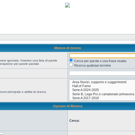
Motore di ricerca
re ignorata. Inserisci una lista di parole
Cerca per parola o usa frase esatta
viazione per parole parziali.
Ricerca qualsiasi termine
orum principale e abilita la ricerca.
Opzioni di Ricerca
Cerca: