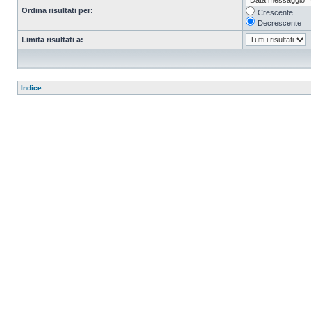
Ordina risultati per:
Crescente
Decrescente
Limita risultati a:
Indice