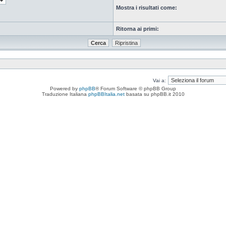
Mostra i risultati come:
Ritorna ai primi:
Vai a:
Powered by
phpBB
® Forum Software © phpBB Group
Traduzione Italiana
phpBBItalia.net
basata su phpBB.it 2010