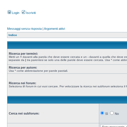
Login
Iscriviti
Messaggi senza risposta
|
Argomenti attivi
Indice
Ricerca per termini:
Metti un
+
davanti alla parola che deve essere cercata e un
-
davanti a quella che deve esse
separate da
|
tra parentesi se solo una delle parole deve essere cercata. Usa * come abbre
Ricerca per autore:
Usa * come abbreviazione per parole parziali.
Ricerca nei forum:
Seleziona il/i forum in cui vuoi cercare. Per velocizzare la ricerca nei subforum seleziona il f
Cerca nei subforum:
Sì
No