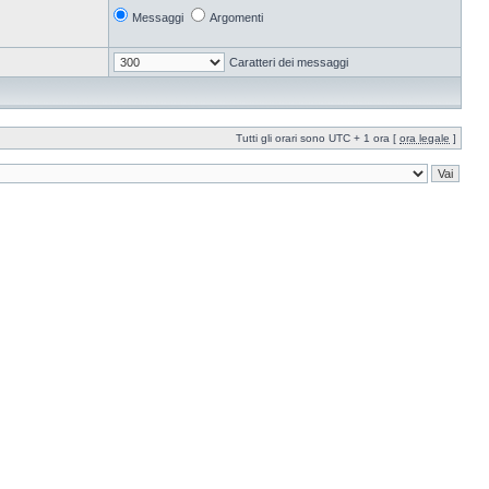
Messaggi
Argomenti
Caratteri dei messaggi
Tutti gli orari sono UTC + 1 ora [
ora legale
]