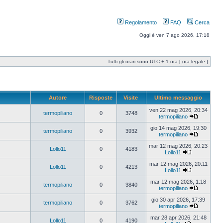
Regolamento
FAQ
Cerca
Oggi è ven 7 ago 2026, 17:18
Tutti gli orari sono UTC + 1 ora [
ora legale
]
Autore
Risposte
Visite
Ultimo messaggio
ven 22 mag 2026, 20:34
termopiliano
0
3748
termopiliano
gio 14 mag 2026, 19:30
termopiliano
0
3932
termopiliano
mar 12 mag 2026, 20:23
Lollo11
0
4183
Lollo11
mar 12 mag 2026, 20:11
Lollo11
0
4213
Lollo11
mar 12 mag 2026, 1:18
termopiliano
0
3840
termopiliano
gio 30 apr 2026, 17:39
termopiliano
0
3762
termopiliano
mar 28 apr 2026, 21:48
Lollo11
0
4190