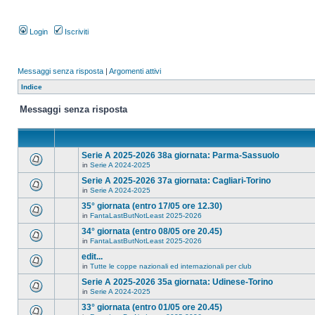
Login
Iscriviti
Messaggi senza risposta
|
Argomenti attivi
Indice
Messaggi senza risposta
Serie A 2025-2026 38a giornata: Parma-Sassuolo
in
Serie A 2024-2025
Serie A 2025-2026 37a giornata: Cagliari-Torino
in
Serie A 2024-2025
35° giornata (entro 17/05 ore 12.30)
in
FantaLastButNotLeast 2025-2026
34° giornata (entro 08/05 ore 20.45)
in
FantaLastButNotLeast 2025-2026
edit...
in
Tutte le coppe nazionali ed internazionali per club
Serie A 2025-2026 35a giornata: Udinese-Torino
in
Serie A 2024-2025
33° giornata (entro 01/05 ore 20.45)