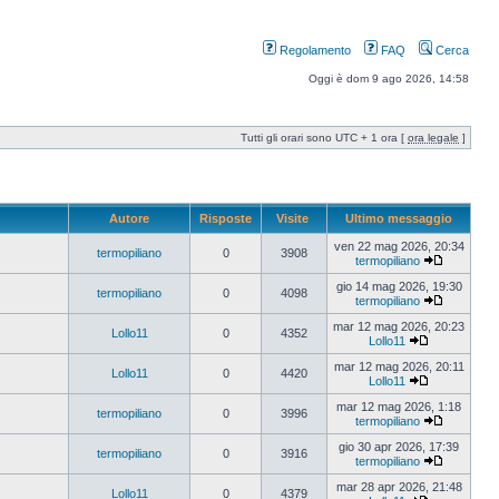
Regolamento
FAQ
Cerca
Oggi è dom 9 ago 2026, 14:58
Tutti gli orari sono UTC + 1 ora [
ora legale
]
Autore
Risposte
Visite
Ultimo messaggio
ven 22 mag 2026, 20:34
termopiliano
0
3908
termopiliano
gio 14 mag 2026, 19:30
termopiliano
0
4098
termopiliano
mar 12 mag 2026, 20:23
Lollo11
0
4352
Lollo11
mar 12 mag 2026, 20:11
Lollo11
0
4420
Lollo11
mar 12 mag 2026, 1:18
termopiliano
0
3996
termopiliano
gio 30 apr 2026, 17:39
termopiliano
0
3916
termopiliano
mar 28 apr 2026, 21:48
Lollo11
0
4379