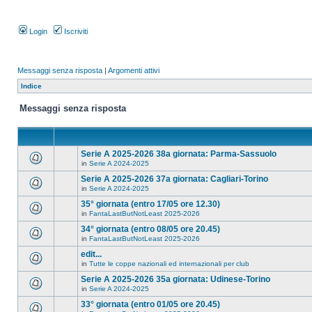
Login
Iscriviti
Messaggi senza risposta
|
Argomenti attivi
Indice
Messaggi senza risposta
Serie A 2025-2026 38a giornata: Parma-Sassuolo
in
Serie A 2024-2025
Serie A 2025-2026 37a giornata: Cagliari-Torino
in
Serie A 2024-2025
35° giornata (entro 17/05 ore 12.30)
in
FantaLastButNotLeast 2025-2026
34° giornata (entro 08/05 ore 20.45)
in
FantaLastButNotLeast 2025-2026
edit...
in
Tutte le coppe nazionali ed internazionali per club
Serie A 2025-2026 35a giornata: Udinese-Torino
in
Serie A 2024-2025
33° giornata (entro 01/05 ore 20.45)