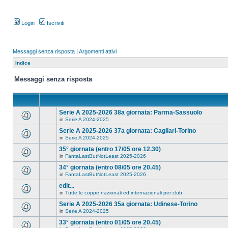
Login
Iscriviti
Messaggi senza risposta
|
Argomenti attivi
Indice
Messaggi senza risposta
Serie A 2025-2026 38a giornata: Parma-Sassuolo
in
Serie A 2024-2025
Serie A 2025-2026 37a giornata: Cagliari-Torino
in
Serie A 2024-2025
35° giornata (entro 17/05 ore 12.30)
in
FantaLastButNotLeast 2025-2026
34° giornata (entro 08/05 ore 20.45)
in
FantaLastButNotLeast 2025-2026
edit...
in
Tutte le coppe nazionali ed internazionali per club
Serie A 2025-2026 35a giornata: Udinese-Torino
in
Serie A 2024-2025
33° giornata (entro 01/05 ore 20.45)