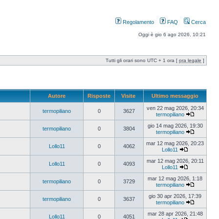
Regolamento
FAQ
Cerca
Oggi è gio 6 ago 2026, 10:21
Tutti gli orari sono UTC + 1 ora [
ora legale
]
Autore
Risposte
Visite
Ultimo messaggio
ven 22 mag 2026, 20:34
termopiliano
0
3627
termopiliano
gio 14 mag 2026, 19:30
termopiliano
0
3804
termopiliano
mar 12 mag 2026, 20:23
Lollo11
0
4062
Lollo11
mar 12 mag 2026, 20:11
Lollo11
0
4093
Lollo11
mar 12 mag 2026, 1:18
termopiliano
0
3729
termopiliano
gio 30 apr 2026, 17:39
termopiliano
0
3637
termopiliano
mar 28 apr 2026, 21:48
Lollo11
0
4051