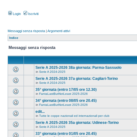
Login
Iscriviti
Messaggi senza risposta
|
Argomenti attivi
Indice
Messaggi senza risposta
Serie A 2025-2026 38a giornata: Parma-Sassuolo
in
Serie A 2024-2025
Serie A 2025-2026 37a giornata: Cagliari-Torino
in
Serie A 2024-2025
35° giornata (entro 17/05 ore 12.30)
in
FantaLastButNotLeast 2025-2026
34° giornata (entro 08/05 ore 20.45)
in
FantaLastButNotLeast 2025-2026
edit...
in
Tutte le coppe nazionali ed internazionali per club
Serie A 2025-2026 35a giornata: Udinese-Torino
in
Serie A 2024-2025
33° giornata (entro 01/05 ore 20.45)