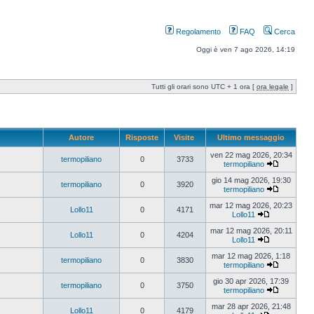
Regolamento
FAQ
Cerca
Oggi è ven 7 ago 2026, 14:19
Tutti gli orari sono UTC + 1 ora [
ora legale
]
Autore
Risposte
Visite
Ultimo messaggio
ven 22 mag 2026, 20:34
termopiliano
0
3733
termopiliano
gio 14 mag 2026, 19:30
termopiliano
0
3920
termopiliano
mar 12 mag 2026, 20:23
Lollo11
0
4171
Lollo11
mar 12 mag 2026, 20:11
Lollo11
0
4204
Lollo11
mar 12 mag 2026, 1:18
termopiliano
0
3830
termopiliano
gio 30 apr 2026, 17:39
termopiliano
0
3750
termopiliano
mar 28 apr 2026, 21:48
Lollo11
0
4179