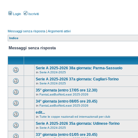
Login
Iscriviti
Messaggi senza risposta
|
Argomenti attivi
Indice
Messaggi senza risposta
Serie A 2025-2026 38a giornata: Parma-Sassuolo
in
Serie A 2024-2025
Serie A 2025-2026 37a giornata: Cagliari-Torino
in
Serie A 2024-2025
35° giornata (entro 17/05 ore 12.30)
in
FantaLastButNotLeast 2025-2026
34° giornata (entro 08/05 ore 20.45)
in
FantaLastButNotLeast 2025-2026
edit...
in
Tutte le coppe nazionali ed internazionali per club
Serie A 2025-2026 35a giornata: Udinese-Torino
in
Serie A 2024-2025
33° giornata (entro 01/05 ore 20.45)