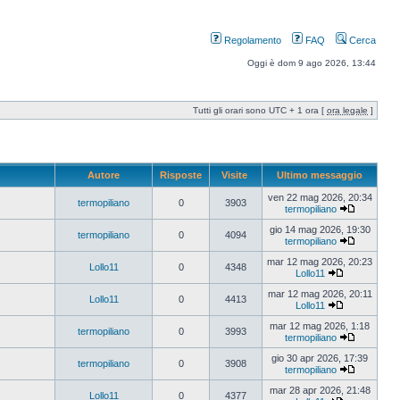
Regolamento
FAQ
Cerca
Oggi è dom 9 ago 2026, 13:44
Tutti gli orari sono UTC + 1 ora [
ora legale
]
Autore
Risposte
Visite
Ultimo messaggio
ven 22 mag 2026, 20:34
termopiliano
0
3903
termopiliano
gio 14 mag 2026, 19:30
termopiliano
0
4094
termopiliano
mar 12 mag 2026, 20:23
Lollo11
0
4348
Lollo11
mar 12 mag 2026, 20:11
Lollo11
0
4413
Lollo11
mar 12 mag 2026, 1:18
termopiliano
0
3993
termopiliano
gio 30 apr 2026, 17:39
termopiliano
0
3908
termopiliano
mar 28 apr 2026, 21:48
Lollo11
0
4377