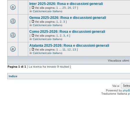
Inter 2025-2026: Rosa e discussioni generali
[
Vai alla pagina:
1
...
25
,
26
,
27
]
in
Calciomercato Italiano
Genoa 2025-2026: Rosa e discussioni generali
[
Vai alla pagina:
1
,
2
,
3
]
in
Calciomercato Italiano
Como 2025-2026: Rosa e discussioni generali
[
Vai alla pagina:
1
,
2
,
3
,
4
]
in
Calciomercato Italiano
Atalanta 2025-2026: Rosa e discussioni generali
[
Vai alla pagina:
1
...
11
,
12
,
13
]
in
Calciomercato Italiano
Visualizza ultim
Pagina
1
di
1
[ La ricerca ha trovato 9 risultati ]
Indice
Vai a:
Powered by
php
Traduzione Italiana
p