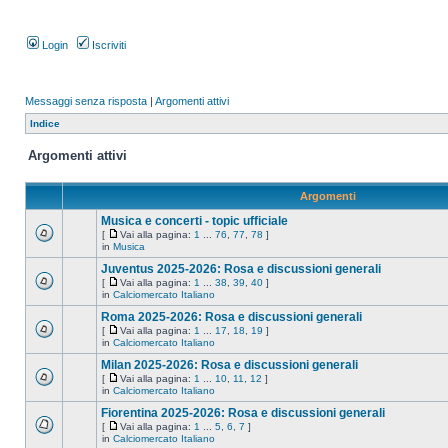
Login
Iscriviti
Messaggi senza risposta
|
Argomenti attivi
Indice
Argomenti attivi
Argomenti
Musica e concerti - topic ufficiale
[
Vai alla pagina:
1
...
76
,
77
,
78
]
in
Musica
Juventus 2025-2026: Rosa e discussioni generali
[
Vai alla pagina:
1
...
38
,
39
,
40
]
in
Calciomercato Italiano
Roma 2025-2026: Rosa e discussioni generali
[
Vai alla pagina:
1
...
17
,
18
,
19
]
in
Calciomercato Italiano
Milan 2025-2026: Rosa e discussioni generali
[
Vai alla pagina:
1
...
10
,
11
,
12
]
in
Calciomercato Italiano
Fiorentina 2025-2026: Rosa e discussioni generali
[
Vai alla pagina:
1
...
5
,
6
,
7
]
in
Calciomercato Italiano